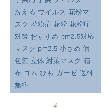
洗える ウイルス 花粉マ
スク 花粉症 花粉 花粉症
対策 おすすめ pm2.5対応
マスク pm2.5 小さめ 個
包装 立体 対策マスク 箱
布 ゴム ひも ガーゼ 送料
無料