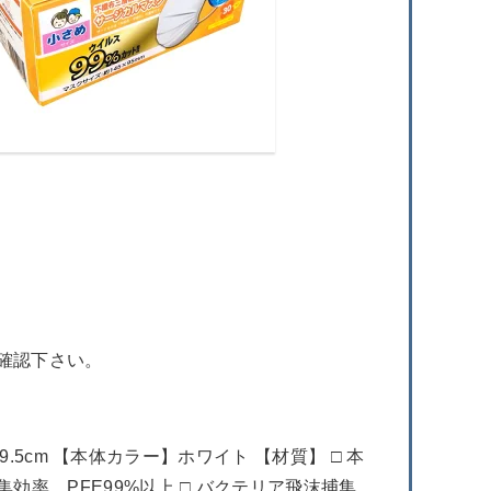
確認下さい。
.5cm 【本体カラー】ホワイト 【材質】 □ 本
効率 PFE99%以上 □ バクテリア飛沫捕集