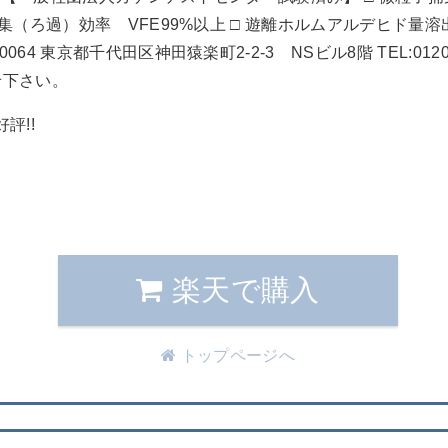
集（ろ過）効率 VFE99%以上 □ 遊離ホルムアルデヒド量溶出
 東京都千代田区神田猿楽町2-2-3 NSビル8階 TEL:0120-44
せ下さい。
評!!
楽天で購入
トップページへ