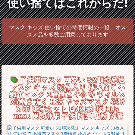
使い捨てはこれからだ!
マスク キッズ 使い捨ての特価情報の一覧、オス
スメ品を多数ご用意しております
子供用マスク 可愛い 5/2順次発送
マスク キッズ 50枚入り 使い捨て 不
織布マスク 3層構造 小さめ ウィルス
対策 ますく 飛沫 キッズマスク 花粉
対策 飛沫カット PM2.5対応 kids
mask 男女兼用 子供 防護 花粉 防塵