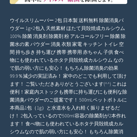
ウイルスリムーバー 2包 日本製 送料無料 除菌消臭パ
ウダー 1g×2包入 天然素材 ほたて貝殻焼成カルシウム
100% 除菌 消臭剤 除菌剤 粉 アルコールフリー 除菌 除
菌水の素 パウダー 消臭 衣類 家電 キッチン トイレ 空
間 持ち歩き 持ち運び 携帯 携帯用 赤ちゃん 子供 食べ
物にも使われているホタテ貝殻焼成カルシウム なの
で肌の弱い方にも安心！ もちろん除菌消臭の効果
99.9％減少の実証済み！ 家中のどこでも利用して頂け
ます！ ご覧いただきありがとうございます(^^) これは
便利！家庭内ストックも携帯に持ち運びにも便利な除
菌消臭パウダーのご提案です！ 500mLペットボトルに
本商品1包（1g）と水道水を入れ軽く振りまぜるだ
け！ 2包入っているので500ml容器の除菌剤が2本作れ
ます！ 食べ物にも使われているホタテ貝殻焼成カル
シウムなので肌の弱い方にも安心！ もちろん除菌消